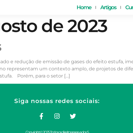
Home
Artigos
Cur
gosto de 2023
s
do e redução de emissão de gases do efeito estufa, i
no representam um contexto amplo, de projetos de dif
stufa. Porém, para o setor […]
Siga nossas redes sociais:
Copyright © 2025. Todos os direitos reservados. 5