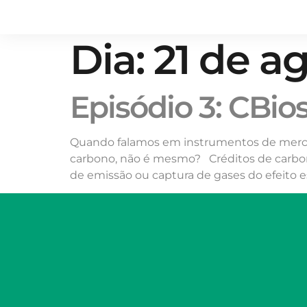
Dia:
21 de a
Episódio 3: CBio
Quando falamos em instrumentos de merca
carbono, não é mesmo? Créditos de carbo
de emissão ou captura de gases do efeito e