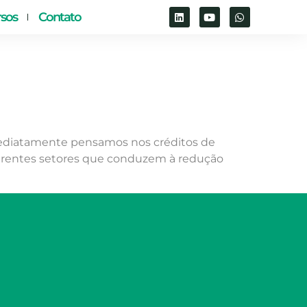
sos
Contato
mediatamente pensamos nos créditos de
erentes setores que conduzem à redução